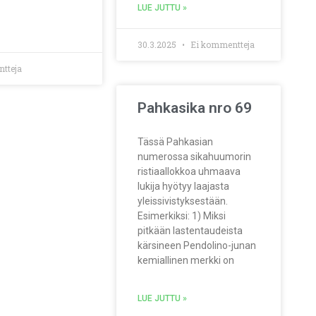
LUE JUTTU »
30.3.2025
Ei kommentteja
tteja
Pahkasika nro 69
Tässä Pahkasian
numerossa sikahuumorin
ristiaallokkoa uhmaava
lukija hyötyy laajasta
yleissivistyksestään.
Esimerkiksi: 1) Miksi
pitkään lastentaudeista
kärsineen Pendolino-junan
kemiallinen merkki on
LUE JUTTU »