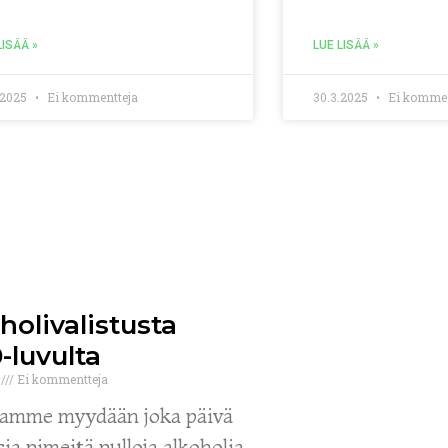
LISÄÄ »
LUE LISÄÄ »
.2025
Ei kommentteja
30.3.2025
Ei kommen
holivalistusta
-luvulta
9
Ei kommentteja
amme myydään joka päivä
ia pimeitä pulloja alkoholia.