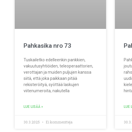
Pahkasika nro 73
Pa
Tuskailetko edelleenkin pankkien,
Pahk
vakuutusyhtiöiden, teleoperaattorien,
jout
verottajan ja muiden puljujen kanssa
rah
siitä, että joka paikkaan pitää
uudi
rekisteröityä, syöttää laskujen
kiel
viitenumeroita, nakutella
hint
LUE LISÄÄ »
LUE 
30.3.2025
Ei kommentteja
30.3