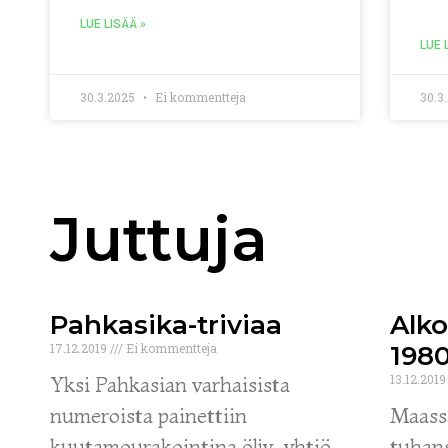
LUE LISÄÄ »
LUE 
30.3.2025
Ei kommentteja
30.3
Juttuja
Pahkasika-triviaa
Alko
17.12.2019
Ei kommentteja
1980
Yksi Pahkasian varhaisista
13.12.201
numeroista painettiin
Maass
kuutamourakointina öljy-yhtiö
tuhans