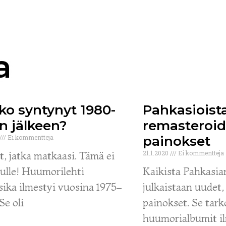
a
ko syntynyt 1980-
Pahkasioist
n jälkeen?
remasteroid
Ei kommentteja
painokset
et, jatka matkaasi. Tämä ei
21.1.2020
Ei kommentteja
nulle! Huumorilehti
Kaikista Pahkasia
ika ilmestyi vuosina 1975–
julkaistaan uudet
Se oli
painokset. Se tarko
huumorialbumit i