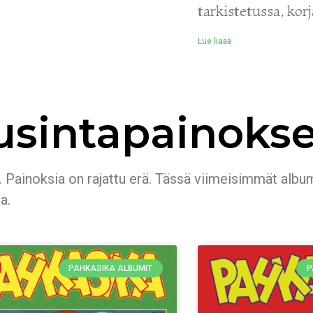
tarkistetussa, korj
Lue liaää
usintapainokse
 Painoksia on rajattu erä. Tässä viimeisimmät albumi
a.
PAHKASIKA ALBUMIT
P