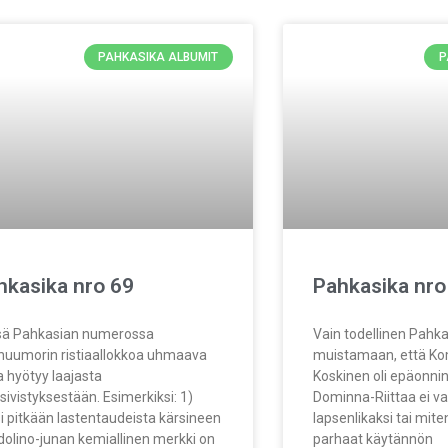
PAHKASIKA ALBUMIT
P
hkasika nro 69
Pahkasika nro
sä Pahkasian numerossa
Vain todellinen Pahka
huumorin ristiaallokkoa uhmaava
muistamaan, että Ko
ja hyötyy laajasta
Koskinen oli epäonnin
ssivistyksestään. Esimerkiksi: 1)
Dominna-Riittaa ei val
i pitkään lastentaudeista kärsineen
lapsenlikaksi tai mite
olino-junan kemiallinen merkki on
parhaat käytännön