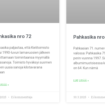
hkasika nro 72
Pahkasika nro
asika paljastaa, että Kielitoimisto
Pahkasian 71. numer
ui 1990-luvun lamavuosien jälkeen
valossa: Pahkasika 71
oittamaan toimintaansa myymällä
perin vuonna 1997. S
ssanoja. Toimisto hyväksyi suomen
albumimuotoisessa 
een uusia sanoja kilotavarana
on 64. Kun nämä
aan
LUE LISÄÄ »
LISÄÄ »
.2025
Ei kommentteja
30.3.2025
Ei kommen