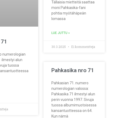
Tällaisia mietteitä saattaa
moni Pahkasika-fani
pohtia myötähäpeän
lomassa
LUE JUTTU »
 71
30.3.2025
Ei kommentteja
o numerologian
 ilmestyi alun
ivuja tuossa
Pahkasika nro 71
kansantuotteessa
Pahkasian 71. numero
numerologian valossa:
Pahkasika 71 ilmestyi alun
perin vuonna 1997. Sivuja
tuossa albumimuotoisessa
tteja
kansantuotteessa on 64.
Kun nämä