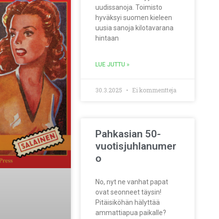
uudissanoja. Toimisto
hyväksyi suomen kieleen
uusia sanoja kilotavarana
hintaan
LUE JUTTU »
30.3.2025
Ei kommentteja
Pahkasian 50-
vuotisjuhlanumer
o
No, nyt ne vanhat papat
ovat seonneet täysin!
Pitäisiköhän hälyttää
ammattiapua paikalle?