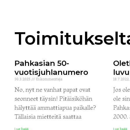
Toimitukselt
Pahkasian 50-
Olet
vuotisjuhlanumero
luvu
30.3.2025
Ei kommentteja
18.7.2022
No, nyt ne vanhat papat ovat
Jos ol
seonneet täysin! Pitäisiköhän
ole si
hälyttää ammattiapua paikalle?
Pahkas
Tällaisia mietteitä saattaa
2000. 
Lue liaää
Lue liaää