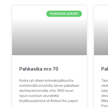
PAHKASIKA ALBUMIT
Pahkasika nro 70
Pa
Koska nyt ollaan korkeakirjallisuutta
Täs
esittelevällä sivustolla, lienee paikallaan
sika
aloittaa kertomalla, että 1800-luvun
luki
lopun suosituin seuraleikki
ylei
kirjallisuuspiirissä oli Aleksis Kivi, paperi
Miks
Pend