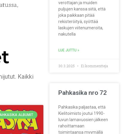
verottajan ja muiden
atussa,
puljujen kanssa siitä, että
joka paikkaan pitää
rekisteröityä, syöttää
laskujen viitenumeroita,
nakutella
t
LUE JUTTU »
30.3.2025
Ei kommentteja
jutut. Kaikki
Pahkasika nro 72
Pahkasika paljastaa, että
Kielitoimisto joutui 1990-
AHKASIKA ALBUMIT
luvun lamavuosien jälkeen
rahoittamaan
toimintaansa myymällä