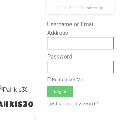
30.3.2025
Ei kommentteja
Username or Email
Address
Password
Remember Me
Log In
Lost your password?
ahkis30
Pahkis31
Pahk