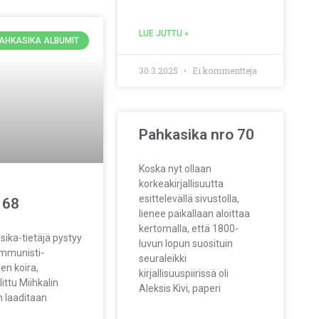
LUE JUTTU »
AHKASIKA ALBUMIT
30.3.2025
Ei kommentteja
Pahkasika nro 70
Koska nyt ollaan
korkeakirjallisuutta
esittelevällä sivustolla,
 68
lienee paikallaan aloittaa
kertomalla, että 1800-
sika-tietäjä pystyy
luvun lopun suosituin
mmunisti-
seuraleikki
en koira,
kirjallisuuspiirissä oli
ittu Miihkalin
Aleksis Kivi, paperi
n laaditaan