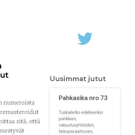
a
ut
Uusimmat jutut
Pahkasika nro 73
n numeroista
, remasteroidut
Tuskailetko edelleenkin
pankkien,
ittaa sitä, että
vakuutusyhtiöiden,
lmestyvät
teleoperaattorien,