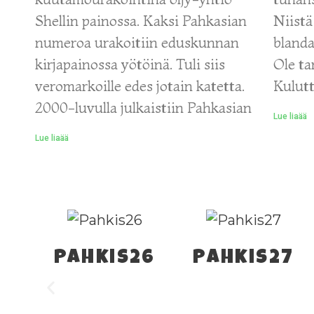
Shellin painossa. Kaksi Pahkasian
Niistä
numeroa urakoitiin eduskunnan
blanda
kirjapainossa yötöinä. Tuli siis
Ole ta
veromarkoille edes jotain katetta.
Kulutt
2000-luvulla julkaistiin Pahkasian
Lue liaää
Lue liaää
Pahkis26
Pahkis27