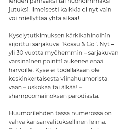
lehden parhaaksi tai huonoimmaksi
jutuksi. Ilmeisesti kaikkia ei nyt vain
voi miellyttää yhtä aikaa!
Kyselytutkimuksen kärkikahinoihin
sijoittui sarjakuva ”Kossu & Go”. Nyt –
yli 30 vuotta myöhemmin – sarjakuvan
varsinainen pointti aukenee enää
harvoille. Kyse ei todellakaan ole
keskinkertaisesta viinahuumorista,
vaan – uskokaa tai älkää! –
shampoomainoksen parodiasta.
Huumorilehden tässä numerossa on
vahva kansanvalituksellinen leima.