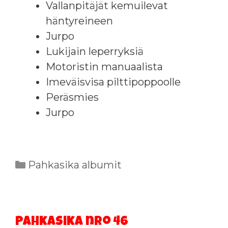
Vallanpitäjät kemuilevat
häntyreineen
Jurpo
Lukijain leperryksiä
Motoristin manuaalista
Imeväisvisa pilttipoppoolle
Peräsmies
Jurpo
Kategoriat
Pahkasika albumit
Pahkasika nro 46