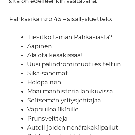
sitä on edelleenkin saatavana.
Pahkasika n:ro 46 – sisällysluettelo:
Tiesitkö tämän Pahkasiasta?
Aapinen
Älä ota kesäkissaa!
Uusi palindromimuoti esiteltiin
Sika-sanomat
Holopainen
Maailmanhistoria lähikuvissa
Seitsemän yritysjohtajaa
Vappuiloa ilkiöille
Prunsveltteja
Autoilijoiden nenäräkäkilpailut