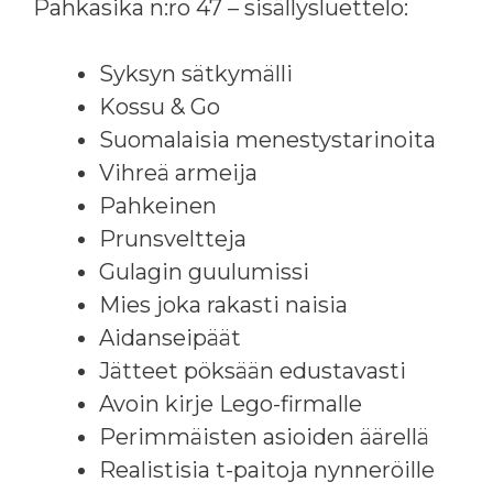
Pahkasika n:ro 47 – sisällysluettelo:
Syksyn sätkymälli
Kossu & Go
Suomalaisia menestystarinoita
Vihreä armeija
Pahkeinen
Prunsveltteja
Gulagin guulumissi
Mies joka rakasti naisia
Aidanseipäät
Jätteet pöksään edustavasti
Avoin kirje Lego-firmalle
Perimmäisten asioiden äärellä
Realistisia t-paitoja nynneröille