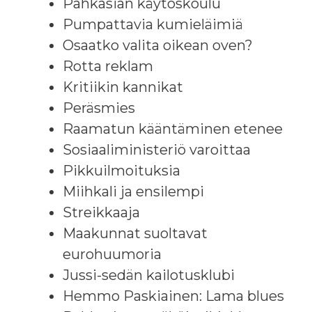
Pahkasian käytöskoulu
Pumpattavia kumieläimiä
Osaatko valita oikean oven?
Rotta reklam
Kritiikin kannikat
Peräsmies
Raamatun kääntäminen etenee
Sosiaaliministeriö varoittaa
Pikkuilmoituksia
Miihkali ja ensilempi
Streikkaaja
Maakunnat suoltavat
eurohuumoria
Jussi-sedän kailotusklubi
Hemmo Paskiainen: Lama blues