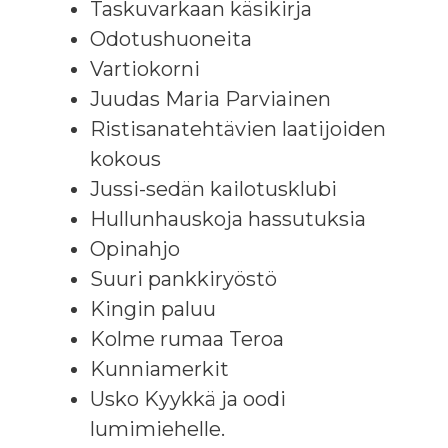
Taskuvarkaan käsikirja
Odotushuoneita
Vartiokorni
Juudas Maria Parviainen
Ristisanatehtävien laatijoiden
kokous
Jussi-sedän kailotusklubi
Hullunhauskoja hassutuksia
Opinahjo
Suuri pankkiryöstö
Kingin paluu
Kolme rumaa Teroa
Kunniamerkit
Usko Kyykkä ja oodi
lumimiehelle.