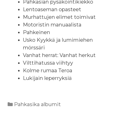
Pahkasian pysäköintikiekko
Lentoaseman opasteet
Murhattujen elimet toimivat
Motoristin manuaalista
Pahkeinen
Usko Kyykkä ja lumimiehen
mörssäri
Vanhat herrat: Vanhat herkut
Vilttihatussa viihtyy
Kolme rumaa Teroa
Lukijain leperryksiä
Kategoriat
Pahkasika albumit