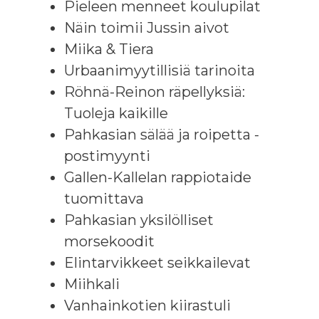
Pieleen menneet koulupilat
Näin toimii Jussin aivot
Miika & Tiera
Urbaanimyytillisiä tarinoita
Röhnä-Reinon räpellyksiä:
Tuoleja kaikille
Pahkasian sälää ja roipetta -
postimyynti
Gallen-Kallelan rappiotaide
tuomittava
Pahkasian yksilölliset
morsekoodit
Elintarvikkeet seikkailevat
Miihkali
Vanhainkotien kiirastuli