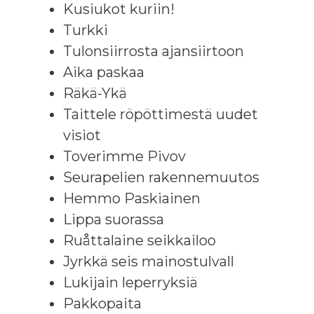
Kusiukot kuriin!
Turkki
Tulonsiirrosta ajansiirtoon
Aika paskaa
Räkä-Ykä
Taittele röpöttimestä uudet
visiot
Toverimme Pivov
Seurapelien rakennemuutos
Hemmo Paskiainen
Lippa suorassa
Ruåttalaine seikkailoo
Jyrkkä seis mainostulvall
Lukijain leperryksiä
Pakkopaita