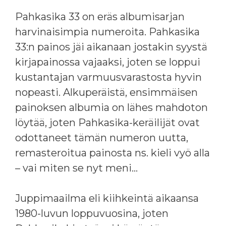
Pahkasika 33 on eräs albumisarjan
harvinaisimpia numeroita. Pahkasika
33:n painos jäi aikanaan jostakin syystä
kirjapainossa vajaaksi, joten se loppui
kustantajan varmuusvarastosta hyvin
nopeasti. Alkuperäistä, ensimmäisen
painoksen albumia on lähes mahdoton
löytää, joten Pahkasika-keräilijät ovat
odottaneet tämän numeron uutta,
remasteroitua painosta ns. kieli vyö alla
– vai miten se nyt meni…
Juppimaailma eli kiihkeintä aikaansa
1980-luvun loppuvuosina, joten