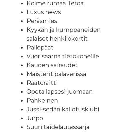
Kolme rumaa Teroa
Luxus news
Peräsmies
Kyykän ja kumppaneiden
salaiset henkilökortit
Pallopäät
Vuorisaarna tietokoneille
Kauden sairaudet
Maisterit palaverissa
Raatoraitti
Opeta lapsesi juomaan
Pahkeinen
Jussi-sedän kailotusklubi
Jurpo
Suuri taidelautassarja