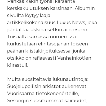
Pahkasikakin työnsi kärsäntä
kerskakulutuksen karsinaan. Albumin
sivuilta löytyy laaja
artikkelikokonaisuus Luxus News, joka
johdattaa äkkinäisetkin aiheeseen.
Toisaalta samassa numerossa
kurkistetaan elintasojanan toiseen
päähän kiistakirjoituksessa, jonka
otsikko on raflaavasti Vanhainkotien
kiirastuli.
Muita suositeltavia lukunautintoja:
Suojelupoliisin arkistot aukenevat,
Vuorisaarna tietokonenörteille,
Sesongin suosituimmat sairaudet,