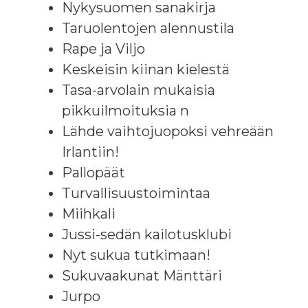
Nykysuomen sanakirja
Taruolentojen alennustila
Rape ja Viljo
Keskeisin kiinan kielestä
Tasa-arvolain mukaisia
pikkuilmoituksia n
Lähde vaihtojuopoksi vehreään
Irlantiin!
Pallopäät
Turvallisuustoimintaa
Miihkali
Jussi-sedän kailotusklubi
Nyt sukua tutkimaan!
Sukuvaakunat Mänttäri
Jurpo