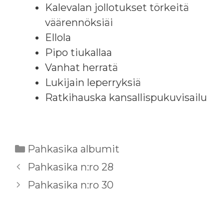
Kalevalan jollotukset törkeitä
väärennöksiäi
Ellola
Pipo tiukallaa
Vanhat herratä
Lukijain leperryksiä
Ratkihauska kansallispukuvisailu
Kategoriat
Pahkasika albumit
Pahkasika n:ro 28
Pahkasika n:ro 30