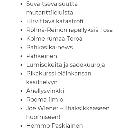
Suvaitsevaisuutta
mutanttileluista
Hirvittävä katastrofi
Röhnä-Reinon räpellyksiä I osa
Kolme rumaa Teroa
Pahkasika-news
Pahkeinen
Lumisokeita ja sadekuuroja
Pikakurssi eläinkansan
käsittelyyn
Ähellysvinkki
Rooma-ilmiö
Joe Wiener – lihaksikkaaseen
huomiseen!
Hemmo Paskiainen