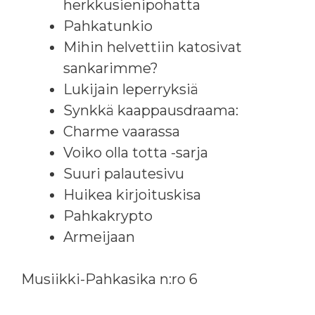
herkkusienipohatta
Pahkatunkio
Mihin helvettiin katosivat
sankarimme?
Lukijain leperryksiä
Synkkä kaappausdraama:
Charme vaarassa
Voiko olla totta -sarja
Suuri palautesivu
Huikea kirjoituskisa
Pahkakrypto
Armeijaan
Musiikki-Pahkasika n:ro 6