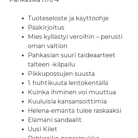
Tuoteseloste ja käyttöohje
Pääkirjoitus
Mies kyllästyi veroihin – perusti
oman valtion
Pahkasian suuri taideaarteet
talteen -kilpailu
Pikkupossujen suusta
1. huhtikuuta lentokentällä
Kuinka ihminen voi muuttua
Kuuluisia kansansoittimia
Helena-emäntä tulee raskaaksi
Elämäni sandaalit
Uusi Kilet