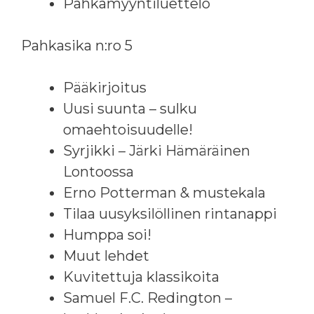
Pahkamyyntiluettelo
Pahkasika n:ro 5
Pääkirjoitus
Uusi suunta – sulku
omaehtoisuudelle!
Syrjikki – Järki Hämäräinen
Lontoossa
Erno Potterman & mustekala
Tilaa uusyksilöllinen rintanappi
Humppa soi!
Muut lehdet
Kuvitettuja klassikoita
Samuel F.C. Redington –