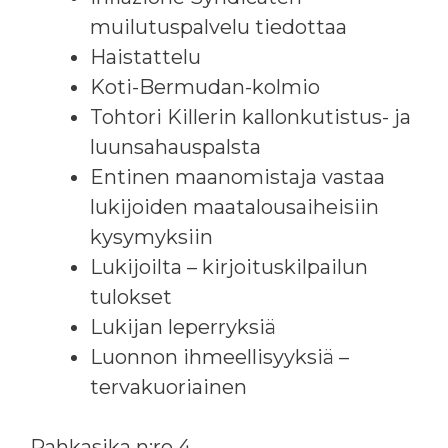
muilutuspalvelu tiedottaa
Haistattelu
Koti-Bermudan-kolmio
Tohtori Killerin kallonkutistus- ja
luunsahauspalsta
Entinen maanomistaja vastaa
lukijoiden maatalousaiheisiin
kysymyksiin
Lukijoilta – kirjoituskilpailun
tulokset
Lukijan leperryksiä
Luonnon ihmeellisyyksiä –
tervakuoriainen
Pahkasika n:ro 4