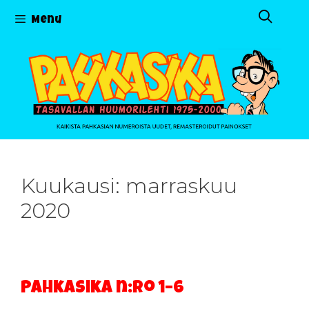
Siirry
Menu
sisältöön
Kuukausi:
marraskuu
2020
Pahkasika n:ro 1–6