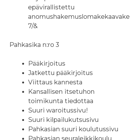
epävirallistettu
anomushakemuslomakekaavake
7/&
Pahkasika n:ro 3
Pääkirjoitus
Jatkettu pääkirjoitus
Viittaus kannesta
Kansallisen itsetuhon
toimikunta tiedottaa
Suuri waroitussivu!
Suuri kilpailukutsusivu
Pahkasian suuri koulutussivu
Pahkasian seuraleikkikoulu