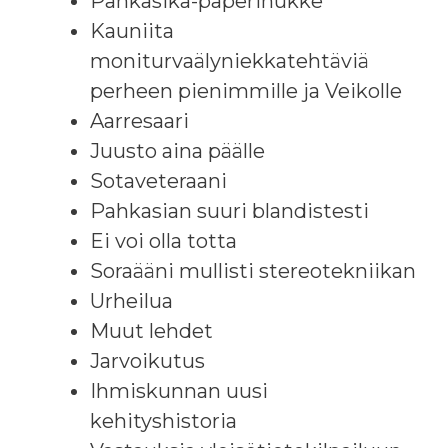
Pahkasika-paperinukke
Kauniita
moniturvaälyniekkatehtäviä
perheen pienimmille ja Veikolle
Aarresaari
Juusto aina päälle
Sotaveteraani
Pahkasian suuri blandistesti
Ei voi olla totta
Soraääni mullisti stereotekniikan
Urheilua
Muut lehdet
Jarvoikutus
Ihmiskunnan uusi
kehityshistoria