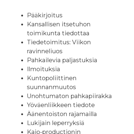
Pääkirjoitus
Kansallisen itsetuhon
toimikunta tiedottaa
Tiedetoimitus: Viikon
ravinneliuos
Pahkailevia paljastuksia
Ilmoituksia
Kuntopoliittinen
suunnanmuutos
Unohtumaton pahkapiirakka
Yöväenliikkeen tiedote
Äänentoiston rajamailla
Lukijain leperryksiä
Kajo-productionin