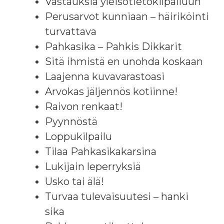
Vastauksia yleisötietokilpailuun
Perusarvot kunniaan – häiriköinti
turvattava
Pahkasika – Pahkis Dikkarit
Sitä ihmistä en unohda koskaan
Laajenna kuvavarastoasi
Arvokas jäljennös kotiinne!
Raivon renkaat!
Pyynnöstä
Loppukilpailu
Tilaa Pahkasikakarsina
Lukijain leperryksiä
Usko tai älä!
Turvaa tulevaisuutesi – hanki
sika