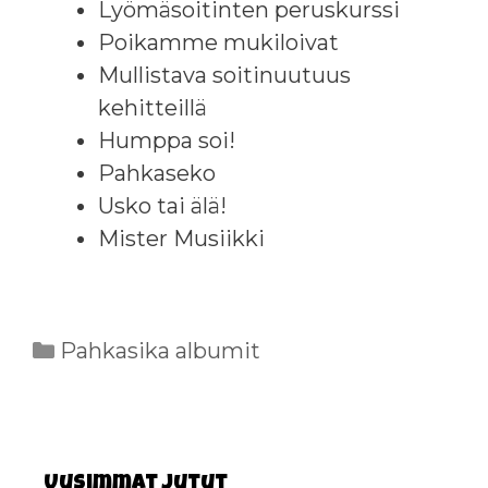
Lyömäsoitinten peruskurssi
Poikamme mukiloivat
Mullistava soitinuutuus
kehitteillä
Humppa soi!
Pahkaseko
Usko tai älä!
Mister Musiikki
Kategoriat
Pahkasika albumit
Uusimmat jutut