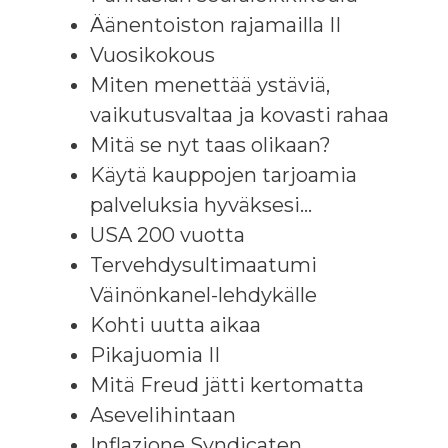
Äänentoiston rajamailla II
Vuosikokous
Miten menettää ystäviä,
vaikutusvaltaa ja kovasti rahaa
Mitä se nyt taas olikaan?
Käytä kauppojen tarjoamia
palveluksia hyväksesi…
USA 200 vuotta
Tervehdysultimaatumi
Väinönkanel-lehdykälle
Kohti uutta aikaa
Pikajuomia II
Mitä Freud jätti kertomatta
Asevelihintaan
Inflazione Syndicaten