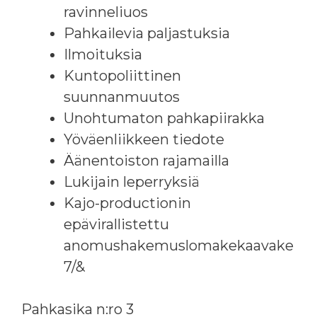
ravinneliuos
Pahkailevia paljastuksia
Ilmoituksia
Kuntopoliittinen
suunnanmuutos
Unohtumaton pahkapiirakka
Yöväenliikkeen tiedote
Äänentoiston rajamailla
Lukijain leperryksiä
Kajo-productionin
epävirallistettu
anomushakemuslomakekaavake
7/&
Pahkasika n:ro 3