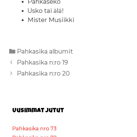
Pahkaseko
Usko tai älä!
Mister Musiikki
Kategoriat
Pahkasika albumit
Pahkasika n:ro 19
Pahkasika n:ro 20
Uusimmat jutut
Pahkasika nro 73