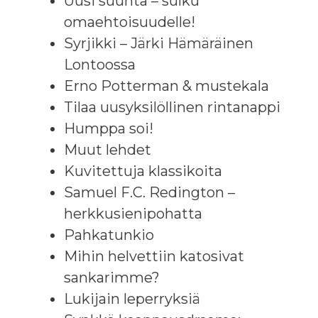
Uusi suunta – sulku
omaehtoisuudelle!
Syrjikki – Järki Hämäräinen
Lontoossa
Erno Potterman & mustekala
Tilaa uusyksilöllinen rintanappi
Humppa soi!
Muut lehdet
Kuvitettuja klassikoita
Samuel F.C. Redington –
herkkusienipohatta
Pahkatunkio
Mihin helvettiin katosivat
sankarimme?
Lukijain leperryksiä