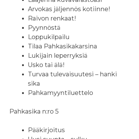
Arvokas jäljennös kotiinne!
Raivon renkaat!
Pyynnöstä
Loppukilpailu
Tilaa Pahkasikakarsina
Lukijain leperryksiä
Usko tai älä!
Turvaa tulevaisuutesi – hanki
sika
Pahkamyyntiluettelo
Pahkasika n:ro 5
Pääkirjoitus