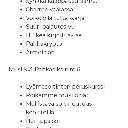
Synkkä kaappausdraama:
Charme vaarassa
Voiko olla totta -sarja
Suuri palautesivu
Huikea kirjoituskisa
Pahkakrypto
Armeijaan
Musiikki-Pahkasika n:ro 6
Lyömäsoitinten peruskurssi
Poikamme mukiloivat
Mullistava soitinuutuus
kehitteillä
Humppa soi!