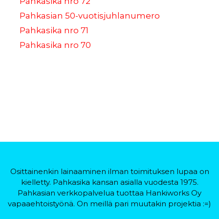
Pahkasika nro 72
Pahkasian 50-vuotisjuhlanumero
Pahkasika nro 71
Pahkasika nro 70
Osittainenkin lainaaminen ilman toimituksen lupaa on
kielletty. Pahkasika kansan asialla vuodesta 1975.
Pahkasian verkkopalvelua tuottaa Hankiworks Oy
vapaaehtoistyönä. On meillä pari muutakin projektia :=)