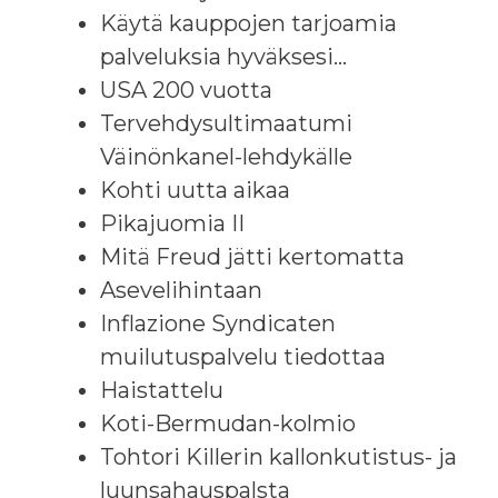
Käytä kauppojen tarjoamia
palveluksia hyväksesi…
USA 200 vuotta
Tervehdysultimaatumi
Väinönkanel-lehdykälle
Kohti uutta aikaa
Pikajuomia II
Mitä Freud jätti kertomatta
Asevelihintaan
Inflazione Syndicaten
muilutuspalvelu tiedottaa
Haistattelu
Koti-Bermudan-kolmio
Tohtori Killerin kallonkutistus- ja
luunsahauspalsta