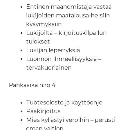
Entinen maanomistaja vastaa
lukijoiden maatalousaiheisiin
kysymyksiin
Lukijoilta – kirjoituskilpailun
tulokset
Lukijan leperryksiä
Luonnon ihmeellisyyksiä –
tervakuoriainen
Pahkasika n:ro 4
Tuoteseloste ja käyttöohje
Pääkirjoitus
Mies kyllästyi veroihin – perusti
oman valtion