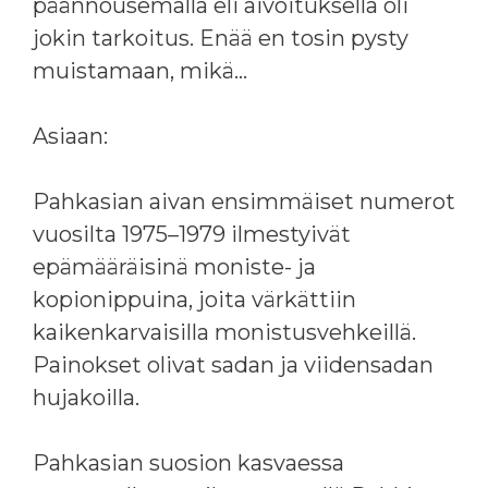
päännousemalla eli aivoituksella oli
jokin tarkoitus. Enää en tosin pysty
muistamaan, mikä…
Asiaan:
Pahkasian aivan ensimmäiset numerot
vuosilta 1975–1979 ilmestyivät
epämääräisinä moniste- ja
kopionippuina, joita värkättiin
kaikenkarvaisilla monistusvehkeillä.
Painokset olivat sadan ja viidensadan
hujakoilla.
Pahkasian suosion kasvaessa