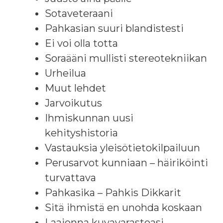
Sotaveteraani
Pahkasian suuri blandistesti
Ei voi olla totta
Soraääni mullisti stereotekniikan
Urheilua
Muut lehdet
Jarvoikutus
Ihmiskunnan uusi
kehityshistoria
Vastauksia yleisötietokilpailuun
Perusarvot kunniaan – häiriköinti
turvattava
Pahkasika – Pahkis Dikkarit
Sitä ihmistä en unohda koskaan
Laajenna kuvavarastoasi