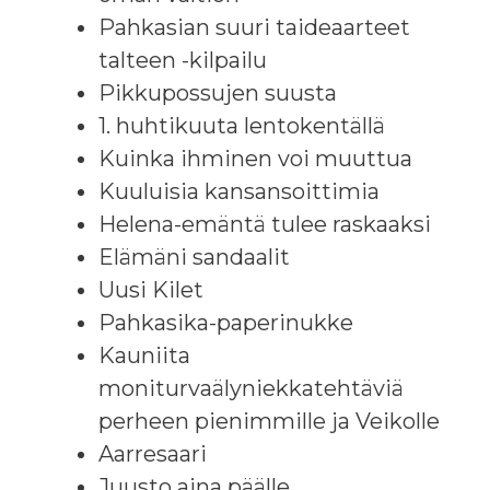
Pahkasian suuri taideaarteet
talteen -kilpailu
Pikkupossujen suusta
1. huhtikuuta lentokentällä
Kuinka ihminen voi muuttua
Kuuluisia kansansoittimia
Helena-emäntä tulee raskaaksi
Elämäni sandaalit
Uusi Kilet
Pahkasika-paperinukke
Kauniita
moniturvaälyniekkatehtäviä
perheen pienimmille ja Veikolle
Aarresaari
Juusto aina päälle