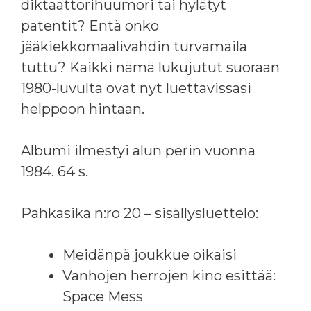
diktaattorihuumori tai hylätyt
patentit? Entä onko
jääkiekkomaalivahdin turvamaila
tuttu? Kaikki nämä lukujutut suoraan
1980-luvulta ovat nyt luettavissasi
helppoon hintaan.
Albumi ilmestyi alun perin vuonna
1984. 64 s.
Pahkasika n:ro 20 – sisällysluettelo:
Meidänpä joukkue oikaisi
Vanhojen herrojen kino esittää:
Space Mess