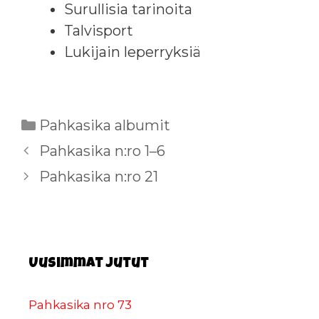
Surullisia tarinoita
Talvisport
Lukijain leperryksiä
Kategoriat
Pahkasika albumit
Pahkasika n:ro 1–6
Pahkasika n:ro 21
Uusimmat jutut
Pahkasika nro 73