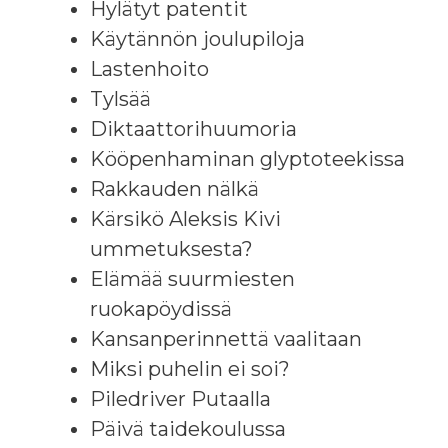
Hylätyt patentit
Käytännön joulupiloja
Lastenhoito
Tylsää
Diktaattorihuumoria
Kööpenhaminan glyptoteekissa
Rakkauden nälkä
Kärsikö Aleksis Kivi
ummetuksesta?
Elämää suurmiesten
ruokapöydissä
Kansanperinnettä vaalitaan
Miksi puhelin ei soi?
Piledriver Putaalla
Päivä taidekoulussa